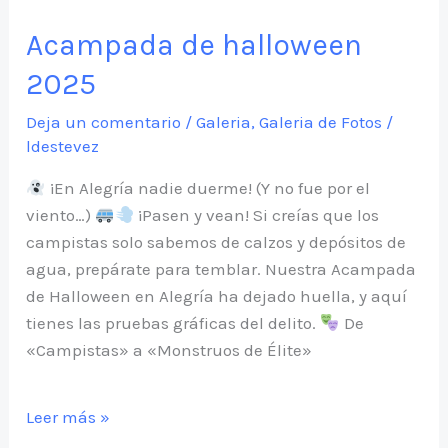
Internacional
Acampada de halloween
2026
2025
Deja un comentario
/
Galeria
,
Galeria de Fotos
/
ldestevez
¡En Alegría nadie duerme! (Y no fue por el
viento…)
¡Pasen y vean! Si creías que los
campistas solo sabemos de calzos y depósitos de
agua, prepárate para temblar. Nuestra Acampada
de Halloween en Alegría ha dejado huella, y aquí
tienes las pruebas gráficas del delito.
De
«Campistas» a «Monstruos de Élite»
Acampada
Leer más »
de