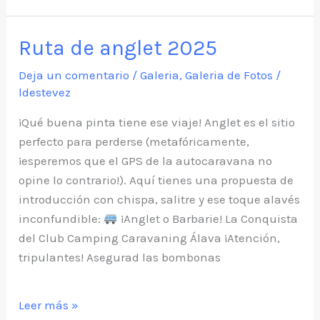
halloween
2025
Ruta de anglet 2025
Deja un comentario
/
Galeria
,
Galeria de Fotos
/
ldestevez
¡Qué buena pinta tiene ese viaje! Anglet es el sitio
perfecto para perderse (metafóricamente,
¡esperemos que el GPS de la autocaravana no
opine lo contrario!). Aquí tienes una propuesta de
introducción con chispa, salitre y ese toque alavés
inconfundible:
¡Anglet o Barbarie! La Conquista
del Club Camping Caravaning Álava ¡Atención,
tripulantes! Asegurad las bombonas
Ruta
Leer más »