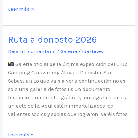
Rumbo
Leer más »
al
Sur:
66ª
Ruta a donosto 2026
Acampada
Nacional
Deja un comentario
/
Galeria
/
ldestevez
en
Galería oficial de la última expedición del Club
Medina
Camping Caravaning Álava a Donostia-San
Sidonia
Sebastián Lo que vais a ver a continuación no es
solo una galería de fotos.Es un documento
histórico, una prueba gráfica y, en algunos casos,
un acto de fe. Aquí están inmortalizados los
valientes socios y socias que lograron: Veréis fotos
Ruta
Leer más »