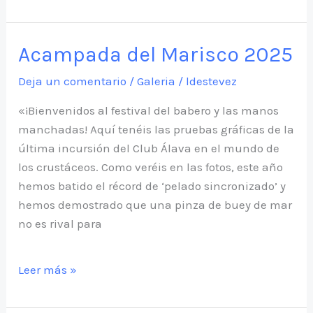
de
anglet
2025
Acampada del Marisco 2025
Deja un comentario
/
Galeria
/
ldestevez
«¡Bienvenidos al festival del babero y las manos
manchadas! Aquí tenéis las pruebas gráficas de la
última incursión del Club Álava en el mundo de
los crustáceos. Como veréis en las fotos, este año
hemos batido el récord de ‘pelado sincronizado’ y
hemos demostrado que una pinza de buey de mar
no es rival para
Acampada
Leer más »
del
Marisco