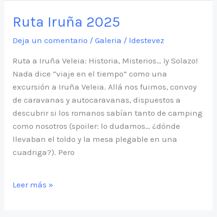
Ruta Iruña 2025
Deja un comentario
/
Galeria
/
ldestevez
Ruta a Iruña Veleia: Historia, Misterios… ¡y Solazo!
Nada dice “viaje en el tiempo” como una
excursión a Iruña Veleia. Allá nos fuimos, convoy
de caravanas y autocaravanas, dispuestos a
descubrir si los romanos sabían tanto de camping
como nosotros (spoiler: lo dudamos… ¿dónde
llevaban el toldo y la mesa plegable en una
cuadriga?). Pero
Ruta
Leer más »
Iruña
2025