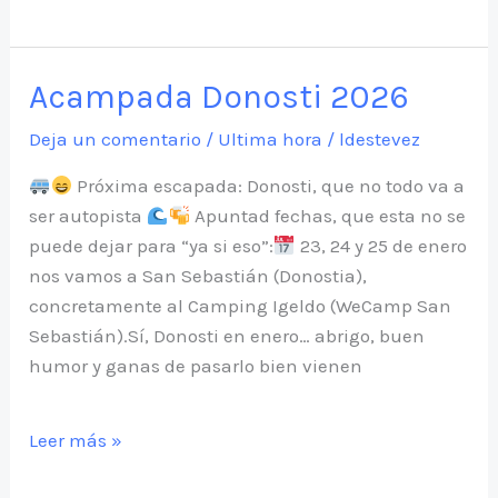
a
donosto
2026
Acampada Donosti 2026
Deja un comentario
/
Ultima hora
/
ldestevez
Próxima escapada: Donosti, que no todo va a
ser autopista
Apuntad fechas, que esta no se
puede dejar para “ya si eso”:
23, 24 y 25 de enero
nos vamos a San Sebastián (Donostia),
concretamente al Camping Igeldo (WeCamp San
Sebastián).Sí, Donosti en enero… abrigo, buen
humor y ganas de pasarlo bien vienen
Acampada
Leer más »
Donosti