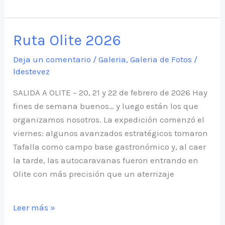
¡ATENCIÓN
CARAVANER@S!…
Ruta Olite 2026
SE
VIENE
Deja un comentario
/
Galeria
,
Galeria de Fotos
/
ldestevez
LA
SARDINA
SALIDA A OLITE – 20, 21 y 22 de febrero de 2026 Hay
fines de semana buenos… y luego están los que
organizamos nosotros. La expedición comenzó el
viernes: algunos avanzados estratégicos tomaron
Tafalla como campo base gastronómico y, al caer
la tarde, las autocaravanas fueron entrando en
Olite con más precisión que un aterrizaje
Ruta
Leer más »
Olite