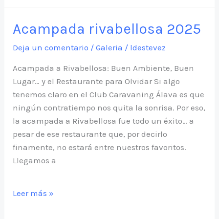
¡Burgos
nos
Acampada rivabellosa 2025
llama…
y
Deja un comentario
/
Galeria
/
ldestevez
no
Acampada a Rivabellosa: Buen Ambiente, Buen
podemos
Lugar… y el Restaurante para Olvidar Si algo
resistirnos!
tenemos claro en el Club Caravaning Álava es que
ningún contratiempo nos quita la sonrisa. Por eso,
la acampada a Rivabellosa fue todo un éxito… a
pesar de ese restaurante que, por decirlo
finamente, no estará entre nuestros favoritos.
Llegamos a
Acampada
Leer más »
rivabellosa
2025