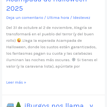
2025
Deja un comentario
/
Ultima hora
/
ldestevez
Del 31 de octubre al 2 de noviembre, Alegría se
transformará en el pueblo del terror (y del buen
rollo)
.Llega la esperada Acampada de
Halloween, donde los sustos están garantizados,
los fantasmas pagan su cuota y las calabazas
iluminan las noches más oscuras.
Si tienes el
valor (y la caravana lista), apúntate por
Acampada
Leer más »
de
Halloween
2025
¡Burgos nos llama… y