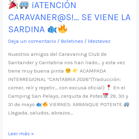
¡ATENCIÓN
SIDONIA
CARAVANER@S!… SE VIENE LA
2026
SARDINA
Deja un comentario
/
Boletines
/
ldestevez
Nuestros amigos del Caravaning Club de
Santander y Cantabria nos han liado… y esta vez
tiene muy buena pinta
ACAMPADA
INTERREGIONAL “CANTABRIA 2026”(Traducción:
comer, reír y repetir… con excusa oficial)
En el
Camping San Pelayo, cerquita de Potes
29, 30 y
31 de mayo
VIERNES: ARRANQUE POTENTE
Llegada, saludos, abrazos…
Leer más »