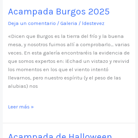
2025
Acampada Burgos 2025
Deja un comentario
/
Galeria
/
ldestevez
«Dicen que Burgos es la tierra del frío y la buena
mesa, y nosotros fuimos allí a comprobarlo… varias
veces. En esta galería encontraréis la evidencia de
que somos expertos en: ¡Echad un vistazo y revivid
los momentos en los que el viento intentó
llevarnos, pero nuestro espíritu (y el peso de las
alubias) nos
Acampada
Leer más »
Burgos
2025
Acampada de Halloween