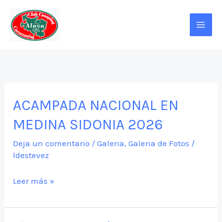
Ir
al
contenido
ACAMPADA NACIONAL EN
MEDINA SIDONIA 2026
Deja un comentario
/
Galeria
,
Galeria de Fotos
/
ldestevez
ACAMPADA
Leer más »
NACIONAL
EN
MEDINA