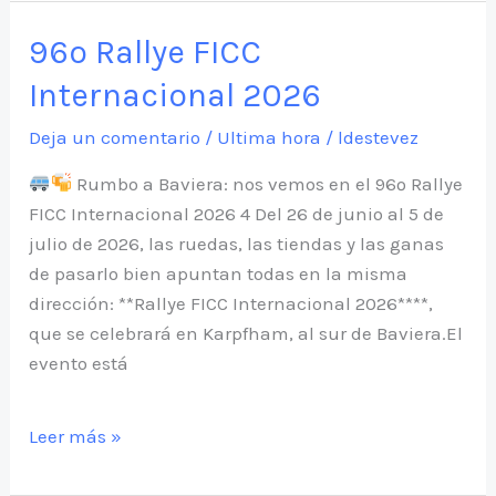
2026
96º Rallye FICC
Internacional 2026
Deja un comentario
/
Ultima hora
/
ldestevez
Rumbo a Baviera: nos vemos en el 96º Rallye
FICC Internacional 2026 4 Del 26 de junio al 5 de
julio de 2026, las ruedas, las tiendas y las ganas
de pasarlo bien apuntan todas en la misma
dirección: **Rallye FICC Internacional 2026****,
que se celebrará en Karpfham, al sur de Baviera.El
evento está
96º
Leer más »
Rallye
FICC