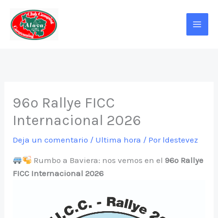
Ir
al
contenido
96º Rallye FICC
Internacional 2026
Deja un comentario
/
Ultima hora
/ Por
ldestevez
Rumbo a Baviera: nos vemos en el
96º Rallye
FICC Internacional 2026