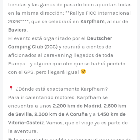
tiendas y las ganas de pasarlo bien apuntan todas
en la misma dirección: **Rallye FICC Internacional
2026****, que se celebrará en
Karpfham
, al sur de
Baviera
.
El evento está organizado por el
Deutscher
Camping Club (DCC)
y reunirá a cientos de
aficionados al caravaning llegados de toda
Europa… y alguno que otro que se habrá perdido
con el GPS, pero llegará igual
¿Dónde está exactamente Karpfham?
Para ir calentando motores: Karpfham se
encuentra a unos
2.200 km de Madrid
,
2.500 km
de Sevilla
,
2.300 km de A Coruña
y a
1.450 km de
Vitoria-Gasteiz
. Vamos, que el viaje ya es parte de
la aventura.
Este encantador pueblo pertenece al municipio de