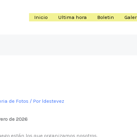
Inicio
Ultima hora
Boletin
Galer
eria de Fotos
/ Por
ldestevez
brero de 2026
uego están los que organizamos nosotros.