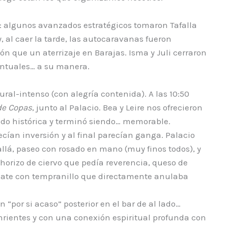
: algunos avanzados estratégicos tomaron Tafalla
al caer la tarde, las autocaravanas fueron
ón que un aterrizaje en Barajas. Isma y Juli cerraron
Puntuales… a su manera.
al-intenso (con alegría contenida). A las 10:50
de Copas
, junto al Palacio. Bea y Leire nos ofrecieron
do histórica y terminó siendo… memorable.
ecían inversión y al final parecían ganga. Palacio
llá, paseo con rosado en mano (muy finos todos), y
horizo de ciervo que pedía reverencia, queso de
olate con tempranillo que directamente anulaba
.
 “por si acaso” posterior en el bar de al lado…
nrientes y con una conexión espiritual profunda con