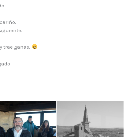
do.
cariño.
siguiente.
y trae ganas.
gado