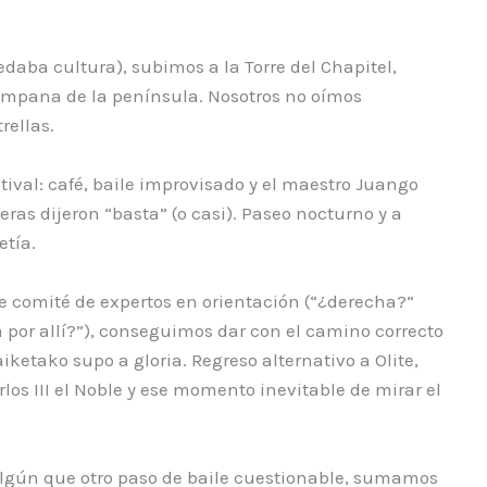
edaba cultura), subimos a la Torre del Chapitel,
campana de la península. Nosotros no oímos
rellas.
estival: café, baile improvisado y el maestro Juango
ras dijeron “basta” (o casi). Paseo nocturno y a
tía.
e comité de expertos en orientación (“¿derecha?”
 por allí?”), conseguimos dar con el camino correcto
ketako supo a gloria. Regreso alternativo a Olite,
los III el Noble y ese momento inevitable de mirar el
 y algún que otro paso de baile cuestionable, sumamos