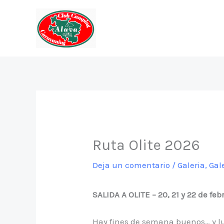
Ir
al
contenido
Ruta Olite 2026
Deja un comentario
/
Galeria
,
Gal
SALIDA A OLITE – 20, 21 y 22 de fe
Hay fines de semana buenos… y l