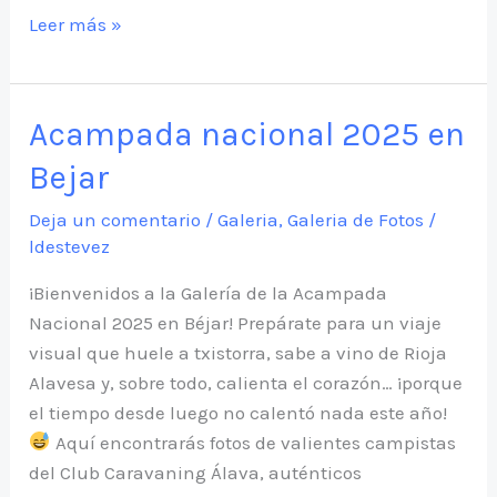
Ruta
Leer más »
de
anglet
2025
Acampada nacional 2025 en
Bejar
Deja un comentario
/
Galeria
,
Galeria de Fotos
/
ldestevez
¡Bienvenidos a la Galería de la Acampada
Nacional 2025 en Béjar! Prepárate para un viaje
visual que huele a txistorra, sabe a vino de Rioja
Alavesa y, sobre todo, calienta el corazón… ¡porque
el tiempo desde luego no calentó nada este año!
Aquí encontrarás fotos de valientes campistas
del Club Caravaning Álava, auténticos