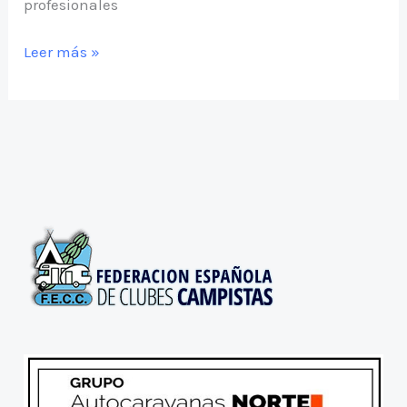
profesionales
Acampada
Leer más »
nacional
2025
en
Bejar