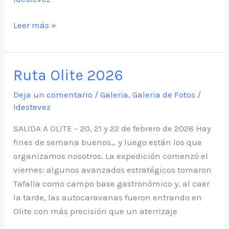
ACAMPADA
Leer más »
NACIONAL
EN
MEDINA
Ruta Olite 2026
SIDONIA
2026
Deja un comentario
/
Galeria
,
Galeria de Fotos
/
ldestevez
SALIDA A OLITE – 20, 21 y 22 de febrero de 2026 Hay
fines de semana buenos… y luego están los que
organizamos nosotros. La expedición comenzó el
viernes: algunos avanzados estratégicos tomaron
Tafalla como campo base gastronómico y, al caer
la tarde, las autocaravanas fueron entrando en
Olite con más precisión que un aterrizaje