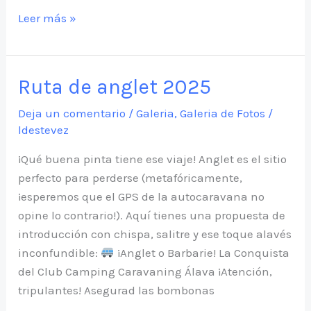
Acampada
Leer más »
de
halloween
2025
Ruta de anglet 2025
Deja un comentario
/
Galeria
,
Galeria de Fotos
/
ldestevez
¡Qué buena pinta tiene ese viaje! Anglet es el sitio
perfecto para perderse (metafóricamente,
¡esperemos que el GPS de la autocaravana no
opine lo contrario!). Aquí tienes una propuesta de
introducción con chispa, salitre y ese toque alavés
inconfundible:
¡Anglet o Barbarie! La Conquista
del Club Camping Caravaning Álava ¡Atención,
tripulantes! Asegurad las bombonas