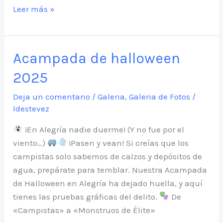
Ruta
Leer más »
Olite
2026
Acampada de halloween
2025
Deja un comentario
/
Galeria
,
Galeria de Fotos
/
ldestevez
¡En Alegría nadie duerme! (Y no fue por el
viento…)
¡Pasen y vean! Si creías que los
campistas solo sabemos de calzos y depósitos de
agua, prepárate para temblar. Nuestra Acampada
de Halloween en Alegría ha dejado huella, y aquí
tienes las pruebas gráficas del delito.
De
«Campistas» a «Monstruos de Élite»