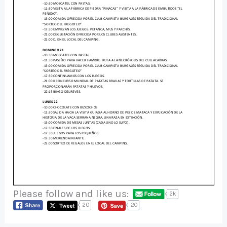
Please follow and like us:
2k
20
20