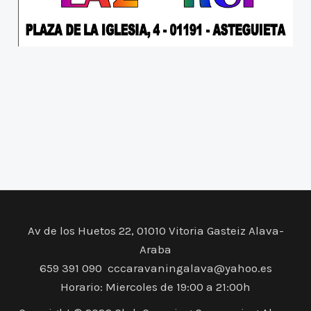
Av de los Huetos 22, 01010 Vitoria Gasteiz Alava-
Araba
659 391 090 cccaravaningalava@yahoo.es
Horario: Miercoles de 19:00 a 21:00h