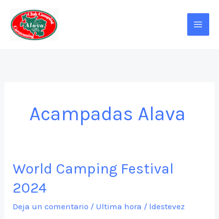
Ir
al
contenido
Acampadas Alava
World Camping Festival
2024
Deja un comentario
/
Ultima hora
/
ldestevez